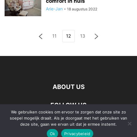
comfort in huis
Arie-Jan
-
18 augustus 2022
11
12
13
ABOUT US
FOLLOW US
We gebruiken cookies om ervoor te zorgen dat onze site zo
soepel mogelijk draait. Als je doorgaat met het gebruiken van
deze site, gaan we ervan uit dat je ermee instemt.
Ok
Privacybeleid
©