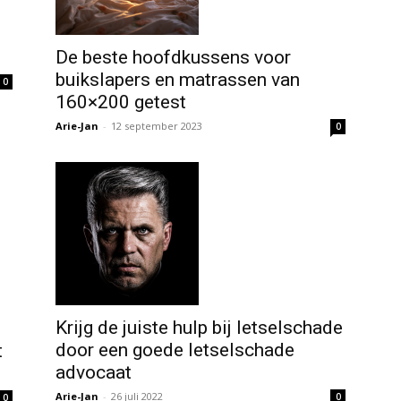
De beste hoofdkussens voor
buikslapers en matrassen van
0
160×200 getest
Arie-Jan
-
12 september 2023
0
Krijg de juiste hulp bij letselschade
door een goede letselschade
t
advocaat
Arie-Jan
-
26 juli 2022
0
0