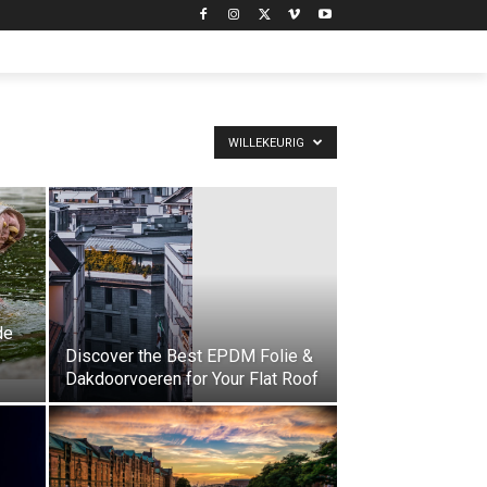
WILLEKEURIG
de
Discover the Best EPDM Folie &
Dakdoorvoeren for Your Flat Roof