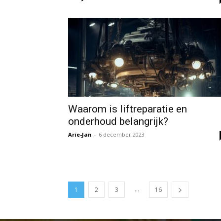
Waarom is liftreparatie en
onderhoud belangrijk?
Arie-Jan
-
6 december 2023
...
1
2
3
16