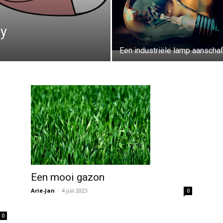
by
Een industriële lamp aanscha
Een mooi gazon
Arie-Jan
-
4 juli 2023
0
0