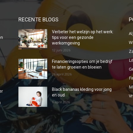
RECENTE BLOGS
P
Verbeter het welzijn op het werk:
A
en
tips voor een gezonde
W
werkomgeving
12 juni 2026
Za
Li
Financieringsopties om je bedrijf
s
te laten groeien en bloeien
G
26 april 2026
Fi
M
Black bananas kleding voor jong
er
en oud
Vr
6 april 2026
n