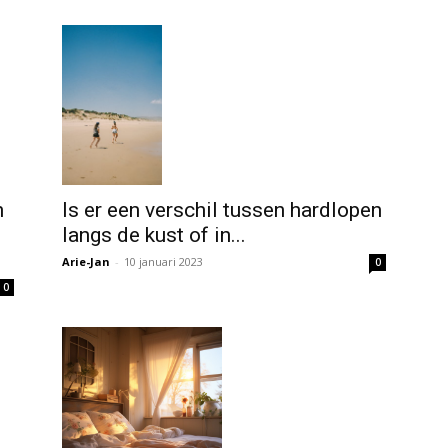
h
Is er een verschil tussen hardlopen
langs de kust of in...
Arie-Jan
-
10 januari 2023
0
0