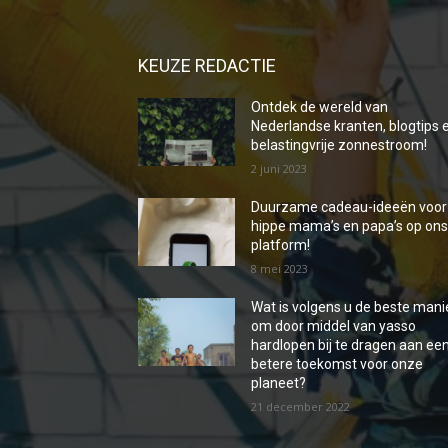
KEUZE REDACTIE
Ontdek de wereld van
Nederlandse kranten, blogtips 
belastingvrije zonnestroom!
2 juni 2023
Duurzame cadeau-ideeën voor
hippe mama’s en papa’s op on
platform!
8 mei 2023
Wat is volgens u de beste mani
om door middel van yasso
hardlopen bij te dragen aan ee
betere toekomst voor onze
planeet?
21 december 2022