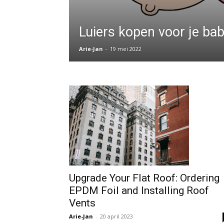
Luiers kopen voor je ba
Arie-Jan
-
19 mei 2022
Upgrade Your Flat Roof: Ordering
EPDM Foil and Installing Roof
Vents
Arie-Jan
-
20 april 2023