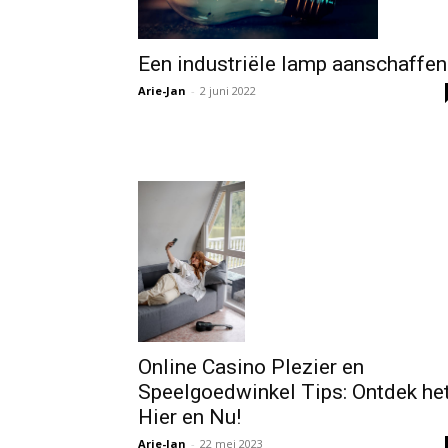
Een industriële lamp aanschaffen
Arie-Jan
-
2 juni 2022
Online Casino Plezier en
Speelgoedwinkel Tips: Ontdek he
Hier en Nu!
Arie-Jan
-
22 mei 2023