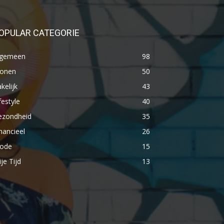
OPULAR CATEGORIE
lgemeen
98
onen
50
kelijk
43
festyle
40
ezondheid
35
nancieel
26
ode
15
ije Tijd
13