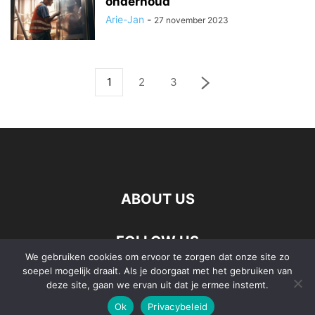
onderhoud
Arie-Jan
-
27 november 2023
1
2
3
ABOUT US
FOLLOW US
We gebruiken cookies om ervoor te zorgen dat onze site zo
soepel mogelijk draait. Als je doorgaat met het gebruiken van
deze site, gaan we ervan uit dat je ermee instemt.
Ok
Privacybeleid
©