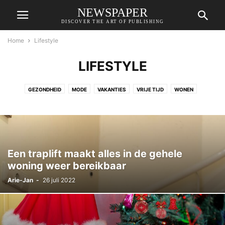
NEWSPAPER
DISCOVER THE ART OF PUBLISHING
Home
Lifestyle
LIFESTYLE
GEZONDHEID
MODE
VAKANTIES
VRIJE TIJD
WONEN
Een traplift maakt alles in de gehele
woning weer bereikbaar
Arie-Jan
-
26 juli 2022