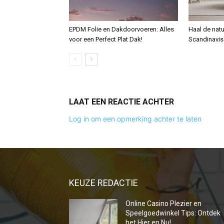
EPDM Folie en Dakdoorvoeren: Alles
Haal de nat
voor een Perfect Plat Dak!
Scandinavis
LAAT EEN REACTIE ACHTER
Log in om een opmerking achter te laten
KEUZE REDACTIE
Online Casino Plezier en
Speelgoedwinkel Tips: Ontdek
het Hier en Nu!