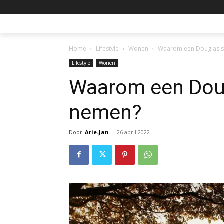
Home
Lifestyle
Wonen
Waarom een Douglas s
Lifestyle
Wonen
Waarom een Doug
nemen?
Door
Arie-Jan
-
26 april 2022