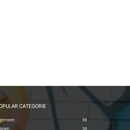
OPULAR CATEGORIE
lgemeen
98
onen
50