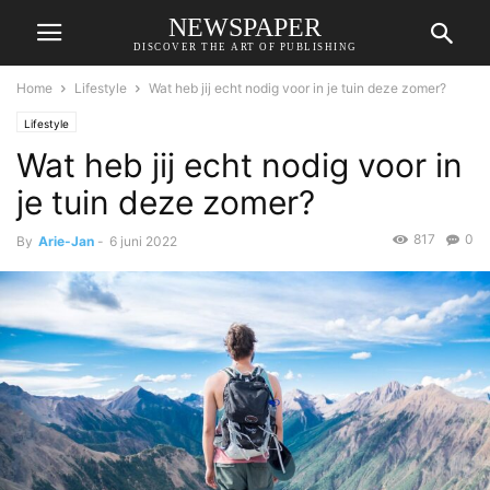
NEWSPAPER
DISCOVER THE ART OF PUBLISHING
Home
Lifestyle
Wat heb jij echt nodig voor in je tuin deze zomer?
Lifestyle
Wat heb jij echt nodig voor in
je tuin deze zomer?
817
0
By
Arie-Jan
-
6 juni 2022