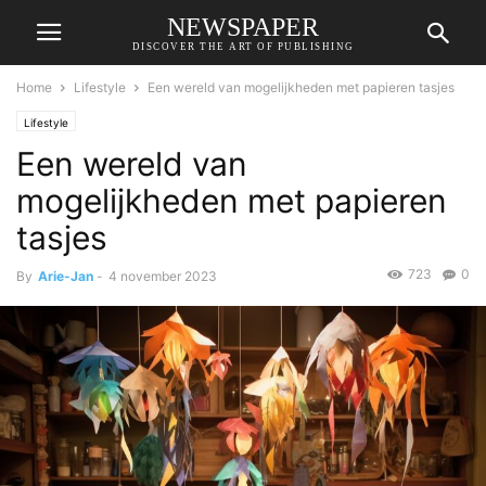
NEWSPAPER
DISCOVER THE ART OF PUBLISHING
Home
Lifestyle
Een wereld van mogelijkheden met papieren tasjes
Lifestyle
Een wereld van
mogelijkheden met papieren
tasjes
723
0
By
Arie-Jan
-
4 november 2023