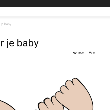
 je baby
r je baby
1009
0