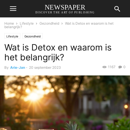
NEWSPAPER
DISCOVER THE ART OF PUBLISHING
Home
Lifestyle
Gezondheid
Wat is Detox en waarom is het
belangrijk?
Lifestyle
Gezondheid
Wat is Detox en waarom is
het belangrijk?
1167
0
By
Arie-Jan
-
20 september 2023