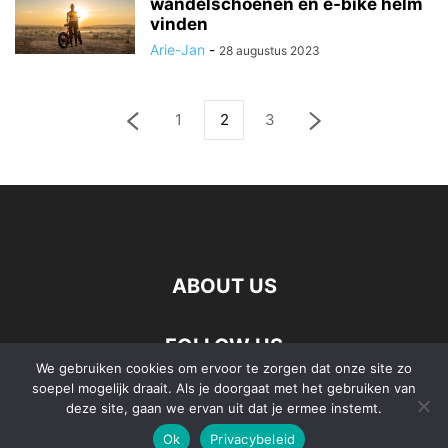
wandelschoenen en e-bike helm
vinden
Arie-Jan
-
28 augustus 2023
1
2
3
ABOUT US
FOLLOW US
We gebruiken cookies om ervoor te zorgen dat onze site zo
soepel mogelijk draait. Als je doorgaat met het gebruiken van
deze site, gaan we ervan uit dat je ermee instemt.
Ok
Privacybeleid
©