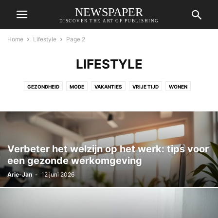
NEWSPAPER
DISCOVER THE ART OF PUBLISHING
Home
Lifestyle
Page 2
LIFESTYLE
GEZONDHEID
MODE
VAKANTIES
VRIJE TIJD
WONEN
Verbeter het welzijn op het werk: tips voor
een gezonde werkomgeving
Arie-Jan
-
12 juni 2026