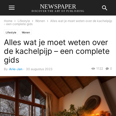
NEWSPAPER
DISCOVER THE ART OF PUBLISHING
Home
Lifestyle
Wonen
Alles wat je moet weten over de kachelpijp
– een complete gids
Lifestyle
Wonen
Alles wat je moet weten over
de kachelpijp – een complete
gids
1122
0
By
Arie-Jan
-
30 augustus 2023