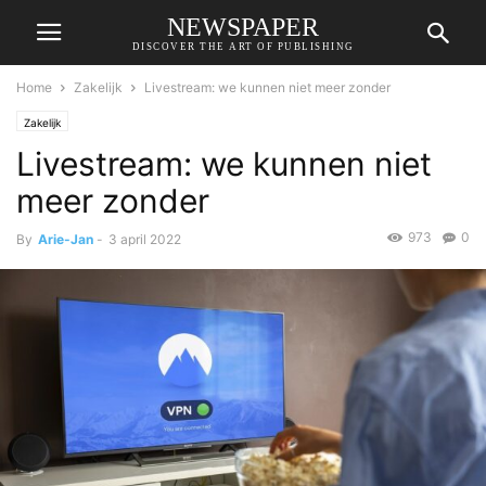
NEWSPAPER
DISCOVER THE ART OF PUBLISHING
Home
Zakelijk
Livestream: we kunnen niet meer zonder
Zakelijk
Livestream: we kunnen niet
meer zonder
973
0
By
Arie-Jan
-
3 april 2022