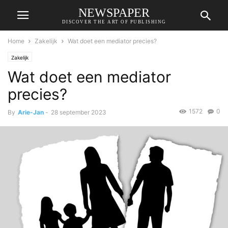
NEWSPAPER
DISCOVER THE ART OF PUBLISHING
Home
Zakelijk
Wat doet een mediator precies?
Zakelijk
Wat doet een mediator
precies?
1572
0
By
Arie-Jan
-
28 september 2023