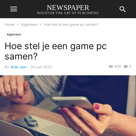
NEWSPAPER
DISCOVER THE ART OF PUBLISHING
Home
Algemeen
Hoe stel je een game pc samen?
Algemeen
Hoe stel je een game pc
samen?
829
0
By
Arie-Jan
-
30 juni 2022