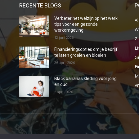
RECENTE BLOGS
P
Verbeter het welzijn op het werk:
A
tips voor een gezonde
W
werkomgeving
12 juni 2026
Za
Li
Financieringsopties om je bedrijf
te laten groeien en bloeien
G
26 april 2026
Fi
M
Black bananas kleding voor jong
en oud
Vr
6 april 2026