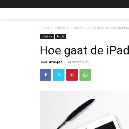
Home
Lifestyle
Mode
Hoe gaat de iPad het la
Lifestyle
Mode
Hoe gaat de iPad
Door
Arie-Jan
-
14 maart 2023