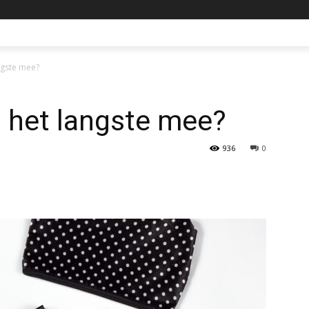
ngste mee?
 het langste mee?
936
0