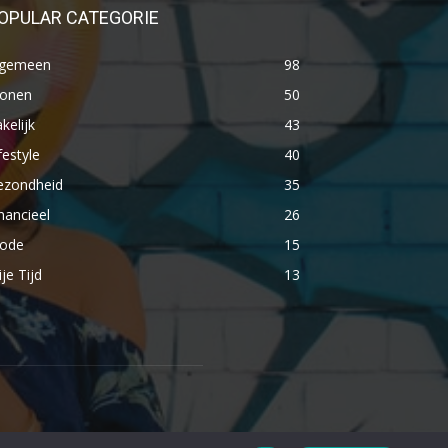
OPULAR CATEGORIE
lgemeen
98
onen
50
kelijk
43
festyle
40
ezondheid
35
nancieel
26
ode
15
ije Tijd
13