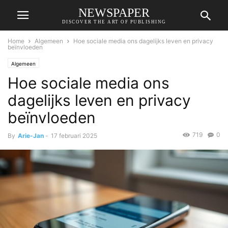
NEWSPAPER
DISCOVER THE ART OF PUBLISHING
Home
Algemeen
Hoe sociale media ons dagelijks leven en privacy
beïnvloeden
Algemeen
Hoe sociale media ons
dagelijks leven en privacy
beïnvloeden
719
0
By
Arie-Jan
-
17 februari 2025