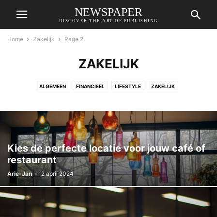
NEWSPAPER
DISCOVER THE ART OF PUBLISHING
Home
Zakelijk
Page 2
ZAKELIJK
ALGEMEEN
FINANCIEEL
LIFESTYLE
ZAKELIJK
Kies de perfecte locatie voor jouw café of
restaurant
Arie-Jan
-
2 april 2024