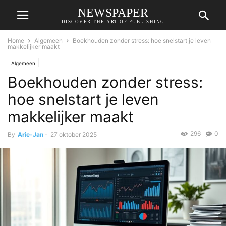
NEWSPAPER
DISCOVER THE ART OF PUBLISHING
Home
Algemeen
Boekhouden zonder stress: hoe snelstart je leven
makkelijker maakt
Algemeen
Boekhouden zonder stress:
hoe snelstart je leven
makkelijker maakt
296
0
By
Arie-Jan
-
27 oktober 2025