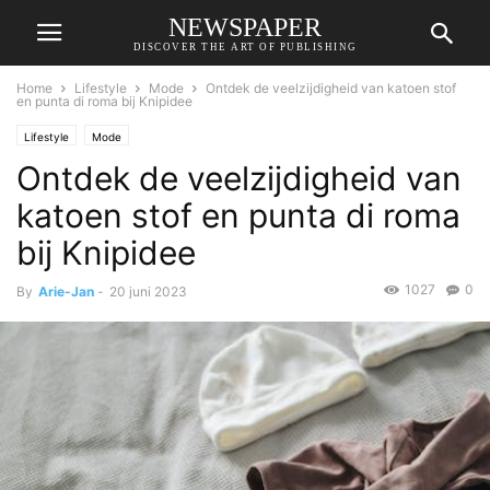
NEWSPAPER
DISCOVER THE ART OF PUBLISHING
Home
Lifestyle
Mode
Ontdek de veelzijdigheid van katoen stof
en punta di roma bij Knipidee
Lifestyle
Mode
Ontdek de veelzijdigheid van
katoen stof en punta di roma
bij Knipidee
1027
0
By
Arie-Jan
-
20 juni 2023