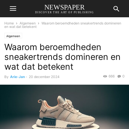
NEWSPAPER
DISCOVER THE ART OF PUBLISHING
Home
Algemeen
Waarom beroemdheden sneakertrends domineren
en wat dat betekent
Algemeen
Waarom beroemdheden
sneakertrends domineren en
wat dat betekent
666
0
By
Arie-Jan
-
20 december 2024