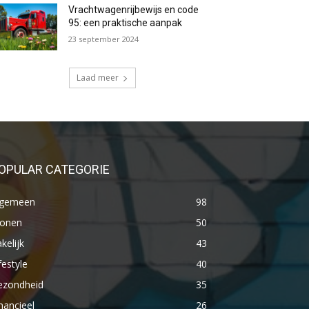
Vrachtwagenrijbewijs en code
95: een praktische aanpak
23 september 2024
Laad meer
OPULAR CATEGORIE
lgemeen
98
onen
50
kelijk
43
festyle
40
ezondheid
35
nancieel
26