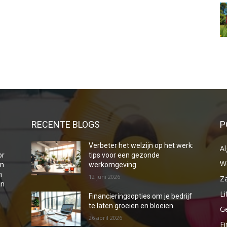
RECENTE BLOGS
P
Verbeter het welzijn op het werk:
A
or
tips voor een gezonde
W
en
werkomgeving
n
12 juni 2026
Za
an
Li
Financieringsopties om je bedrijf
te laten groeien en bloeien
G
26 april 2026
Fi