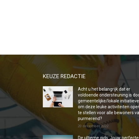
KEUZE REDACTIE
Acht u het belangrijk dat er
voldoende ondersteuning is do
gemeentelijke/lokale initiatiev
om deze leuke activiteiten ope
te stellen voor alle bewoners v
purmerend?
20 december 2022
De ultieme gids: Jouw perfecte