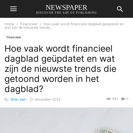
NEWSPAPER
DISCOVER THE ART OF PUBLISHING
Home
Financieel
Hoe vaak wordt financieel dagblad geüpdatet en
wat zijn de nieuwste trends...
Financieel
Hoe vaak wordt financieel
dagblad geüpdatet en wat
zijn de nieuwste trends die
getoond worden in het
dagblad?
981
0
By
Arie-Jan
-
21 december 2022