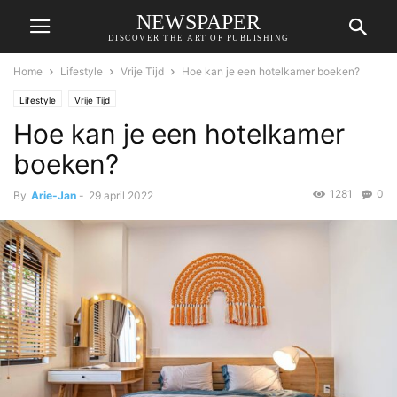
NEWSPAPER
DISCOVER THE ART OF PUBLISHING
Home
Lifestyle
Vrije Tijd
Hoe kan je een hotelkamer boeken?
Lifestyle
Vrije Tijd
Hoe kan je een hotelkamer
boeken?
1281
0
By
Arie-Jan
-
29 april 2022