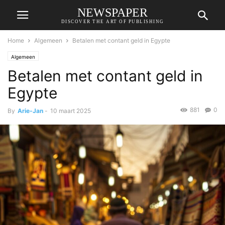
NEWSPAPER
DISCOVER THE ART OF PUBLISHING
Home
Algemeen
Betalen met contant geld in Egypte
Algemeen
Betalen met contant geld in
Egypte
881
0
By
Arie-Jan
-
10 maart 2025